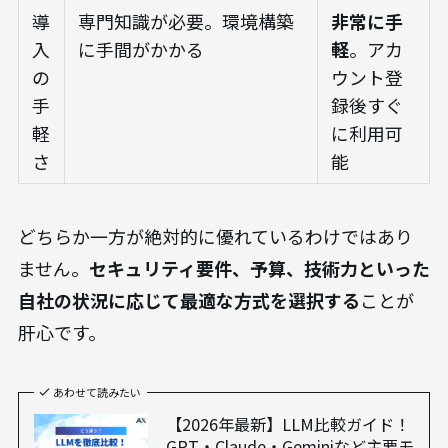
導
専門知識が必要。環境構築
非常に手
入
に手間がかかる
軽
。アカ
の
ウント登
手
録後すぐ
軽
に利用可
さ
能
どちらか一方が絶対的に優れているわけではあり
ません。
セキュリティ要件、予算、技術力といった
自社の状況に応じて最適な方式を選択する
ことが
肝心です。
あわせて読みたい
【2026年最新】LLM比較ガイド！
GPT・Claude・Geminiなど主要モ