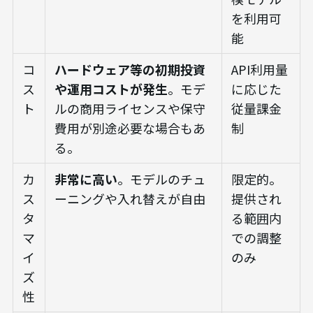
を利用可
能
コ
ハードウェア等の初期投資
API利用量
ス
や運用コストが発生
。モデ
に応じた
ト
ルの商用ライセンスや保守
従量課金
費用が別途必要な場合もあ
制
る。
カ
非常に高い
。モデルのチュ
限定的。
ス
ーニングや入れ替えが自由
提供され
タ
る範囲内
マ
での調整
イ
のみ
ズ
性