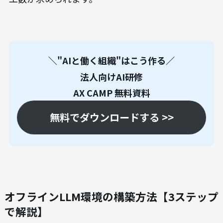
に最新のLLMにアップデートしてくれますが、オフ
ライン環境では
自力で最新モデルの情報を収集
し、導入作業を行う
必要があります。LLMの世界は
進化が非常に速いため、数ヶ月でモデルの性能が
大きく向上することも珍しくありません。この速
いサイクルに追従し続けるには、相応の技術力と
工数が求められます。
＼"AIと働く組織"はこう作る／