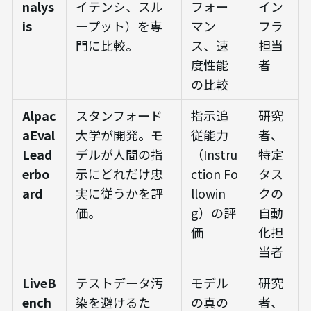
nalys
イテンシ、スル
フォー
イン
is
ープット）を専
マン
フラ
門に比較。
ス、速
担当
度性能
者
の比較
Alpac
スタンフォード
指示追
研究
aEval
大学が開発。モ
従能力
者、
Lead
デルが人間の指
（Instru
特定
erbo
示にどれだけ忠
ction Fo
タス
ard
実に従うかを評
llowin
クの
価。
g）の評
自動
価
化担
当者
LiveB
テストデータ汚
モデル
研究
ench
染を避けるた
の真の
者、