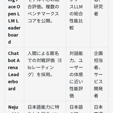
ace O
合評価。複数の
スLLM
研究
pen L
ベンチマークス
の総合
者
LM L
コアを公開。
性能比
eader
較
boar
d
Chat
人間による匿名
対話能
企画
bot A
での対戦評価（E
力、ユ
担当
rena
loレーティン
ーザー
者、
Lead
グ）を採用。
の体感
サー
erbo
に近い
ビス
ard
性能評
開発
価
者
Neju
日本語能力に特
日本語
日本