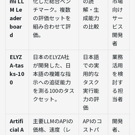
mi LL
化した総合ベン
の読
市場
M Le
チマーク。複数
解・生
向け
ader
の評価セットを
成能力
サー
boar
組み合わせて評
の比較
ビス
d
価。
開発
者
ELYZ
日本のELYZA社
日本語
業務
A-tas
が開発した、日
での実
活用
ks-10
本語の複雑な指
用的な
を検
0
示への追従能力
タスク
討す
を測る100のタス
実行能
る担
クセット。
力の評
当者
価
Artifi
主要LLMのAPIの
APIのコ
開発
cial A
価格、速度（レ
ストパ
者、