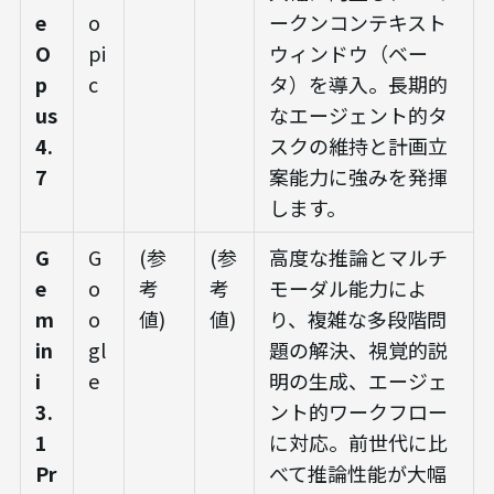
e
o
ークンコンテキスト
O
pi
ウィンドウ（ベー
p
c
タ）を導入。長期的
us
なエージェント的タ
4.
スクの維持と計画立
7
案能力に強みを発揮
します。
G
G
(参
(参
高度な推論とマルチ
e
o
考
考
モーダル能力によ
m
o
値)
値)
り、複雑な多段階問
in
gl
題の解決、視覚的説
i
e
明の生成、エージェ
3.
ント的ワークフロー
1
に対応。前世代に比
Pr
べて推論性能が大幅