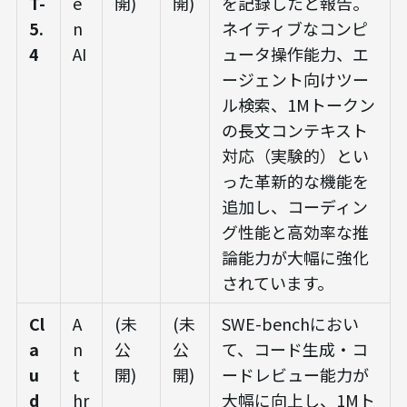
T-
e
開)
開)
を記録したと報告。
5.
n
ネイティブなコンピ
4
AI
ュータ操作能力、エ
ージェント向けツー
ル検索、1Mトークン
の長文コンテキスト
対応（実験的）とい
った革新的な機能を
追加し、コーディン
グ性能と高効率な推
論能力が大幅に強化
されています。
Cl
A
(未
(未
SWE-benchにおい
a
n
公
公
て、コード生成・コ
u
t
開)
開)
ードレビュー能力が
d
hr
大幅に向上し、1Mト