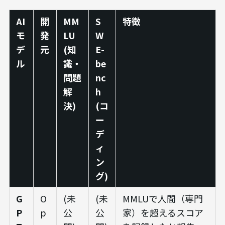
AI
開
MM
S
特徴
モ
発
LU
W
デ
元
(知
E-
ル
識・
be
問題
nc
解
h
決)
(コ
ー
デ
ィ
ン
グ)
G
O
(未
(未
MMLUで人間（専門
P
p
公
公
家）を超えるスコア