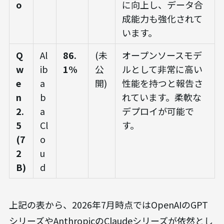
o
に向上し、データ合
成能力も強化されて
います。
Q
Al
86.
(未
オープンソースモデ
w
ib
1%
公
ルとして非常に高い
e
a
開)
性能を持つと報告さ
n
b
れています。柔軟な
2.
a
デプロイが可能で
5
Cl
す。
(7
o
2
u
B)
d
上記の表から、2026年7月時点ではOpenAIのGPT
シリーズやAnthropicのClaudeシリーズが依然とし