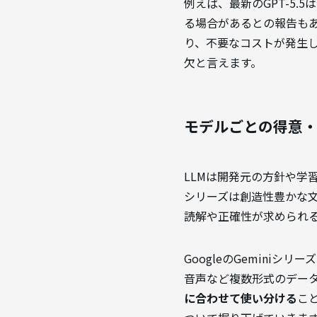
例えば、最新のGPT-5.5
る場合があるとの報告も
り、不要なコストが発生
欠と言えます。
モデルごとの得意
LLMは開発元の方針や学
シリーズは創造性豊かな文章
読解や正確性が求められ
GoogleのGemini
音声など複数形式のデー
に合わせて使い分ける
こ