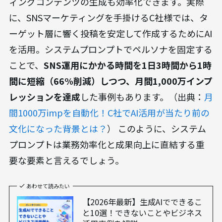
ィングコンテンツの生成も効率化できます。実際
に、SNSマーケティングを手掛けるC社様では、タ
ーゲット層に響く投稿を安定して作成するためにAI
を活用。システムプロンプトでペルソナを固定する
ことで、
SNS運用にかかる時間を1日3時間から1時
間に短縮（66%削減）しつつ、月間1,000万インプ
レッションを達成
した事例もあります。（出典：
月
間1000万impを自動化！C社でAI活用が当たり前の
文化になった背景とは？
） このように、システム
プロンプトは業務効率化と成果向上に直結する重
要な要素と言えるでしょう。
あわせて読みたい
【2026年最新】生成AIでできるこ
と10選！できないことやビジネス