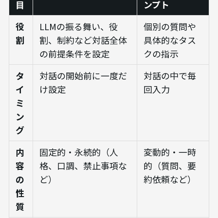
目
ンプト
役
LLMの振る舞い、役
個別の質問や
割
割、制約など対話全体
具体的なタス
の前提条件を設定
クの指示
タ
対話の開始前に一度だ
対話の中で毎
イ
け設定
回入力
ミ
ン
グ
内
固定的・永続的（人
変動的・一時
容
格、口調、禁止事項な
的（質問、要
の
ど）
約依頼など）
性
質