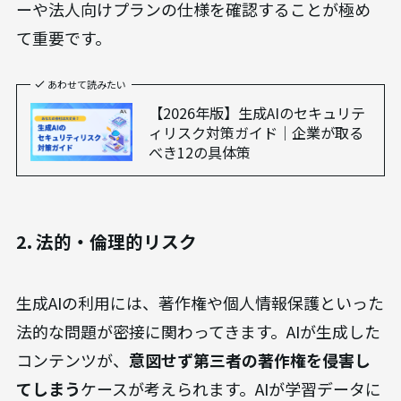
人情報をプロンプト（指示文）に入力してしまうこ
とによる
情報漏洩のリスク
が懸念されます。ただ
し、
OpenAI、Google、Anthropicなどが提供する
多くの法人向けプランでは、入力データがモデル
の学習に利用されないようデフォルトで設定され
ています。
導入前に各サービスのデータ使用ポリシ
ーや法人向けプランの仕様を確認することが極め
て重要です。
あわせて読みたい
【2026年版】生成AIのセキュリテ
ィリスク対策ガイド｜企業が取る
べき12の具体策