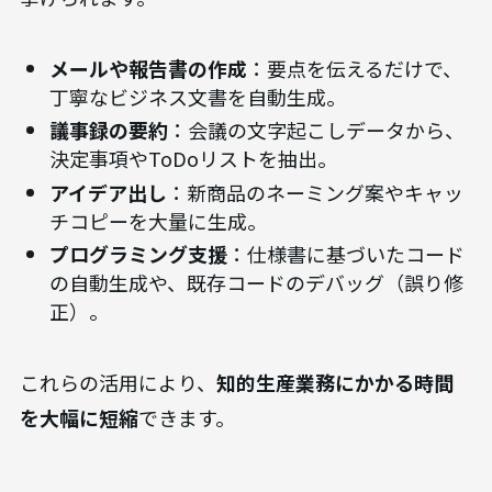
ラミング支援）
テキストやプログラムコードの生成に特化したAI
は、ビジネスのあらゆる場面で活用されています。
代表的なモデルには、OpenAI社の「GPTシリー
ズ」やGoogle社の「Geminiシリーズ」、
Anthropic社の「Claudeシリーズ」などがあり、こ
れらを基盤とした多くのサービスが存在します。
（出典：
主要LLMの比較と思考（GPT-5.4, Gemini
3.1 Pro, Claude Opus 4.6）
）
具体的な活用シーンとしては、以下のようなものが
挙げられます。