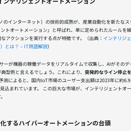
するインテリジェントオートメーション
（モノのインターネット）の技術的成熟が、産業自動化を新たな
ェントオートメーション」と呼ばれ、単に定められたルールを
適なアクションを実行する点が特徴です。（出典：
インテリジ
tion）とは？ – IT用語解説
）
ンサーが機器の稼働データをリアルタイムで収集し、AIがその
が典型例と言えるでしょう。これにより、
突発的なライン停止
の最新予測によると、国内IoT市場のユーザー支出額は2023年に約6.
見込まれています。 この巨大な市場が、インテリジェントオ
す。
動化するハイパーオートメーションの台頭