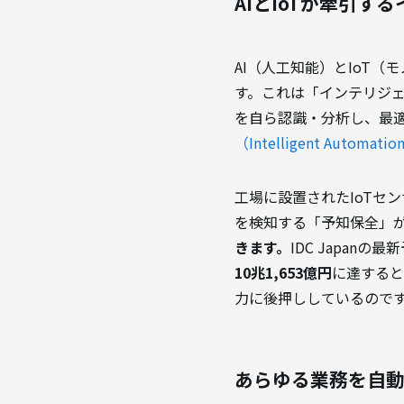
AIとIoTが牽引
AI（人工知能）とIoT
す。これは「インテリジ
を自ら認識・分析し、最
（Intelligent Automa
工場に設置されたIoTセ
を検知する「予知保全」
きます。
IDC Japan
10兆1,653億円
に達すると
力に後押ししているので
あらゆる業務を自