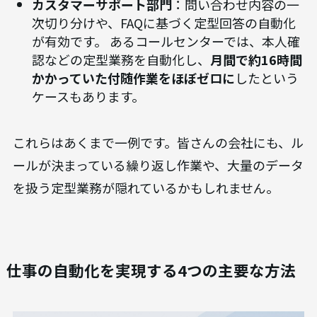
で読み取り、会計ソフトへ自動入力する仕組み
も普及しています。
人事・労務部門
：従業員の入退社手続きや社会
保険関連の書類作成、研修の案内送付といっ
た、定期的に発生する業務の効率化が期待でき
ます。 勤怠システムと連携し、残業超過などを
自動で検知して通知する仕組みも有効です。
カスタマーサポート部門
：問い合わせ内容の一
次切り分けや、FAQに基づく定型回答の自動化
が有効です。 あるコールセンターでは、本人確
認などの定型業務を自動化し、
月間で約16時間
かかっていた付随作業をほぼゼロに
したという
ケースもあります。
これらはあくまで一例です。皆さんの会社にも、ル
ールが決まっている繰り返し作業や、大量のデータ