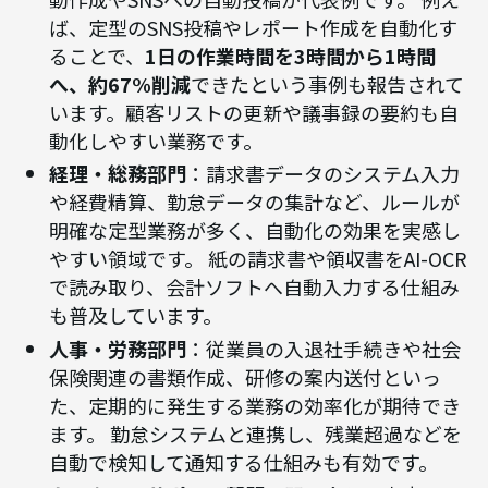
象となるのでしょうか。ここでは、多くの企業で
共通して見られる業務を、部門別のチェックリス
ト形式で紹介します。自社の状況と照らし合わせな
がら、自動化のヒントを探してみてください。
マーケティング・営業部門
：広告レポートの自
動作成やSNSへの自動投稿が代表例です。 例え
ば、定型のSNS投稿やレポート作成を自動化す
ることで、
1日の作業時間を3時間から1時間
へ、約67%削減
できたという事例も報告されて
います。顧客リストの更新や議事録の要約も自
動化しやすい業務です。
経理・総務部門
：請求書データのシステム入力
や経費精算、勤怠データの集計など、ルールが
明確な定型業務が多く、自動化の効果を実感し
やすい領域です。 紙の請求書や領収書をAI-OCR