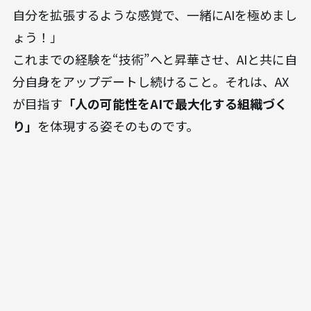
自分を拡張するような感覚で、一緒にAIを極めまし
ょう！」
これまでの経験を“技術”へと昇華させ、AIと共に自
分自身をアップデートし続けること。それは、AX
が目指す
「人の可能性をAIで最大化する組織づく
り」
を体現する姿そのものです。
変化の激しい時代だからこそ、自分の「経験」を
大切に進む。そんな頼もしい仲間と共に、世の中
を驚かせる“AIエージェント”を一緒に作りません
か？
「AXメンバーインタビュー」シリーズはまだまだ
続きます。次はまた別メンバーの視点から、“AIと
人の成長“を追いたいと思います！
少しでも興味を持った方は、ぜひ「話を聞きに行