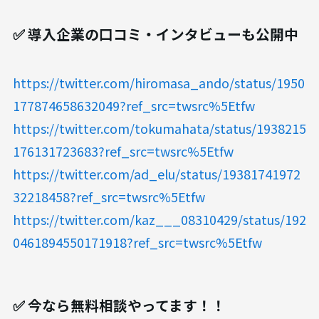
✅ 導入企業の口コミ・インタビューも公開中
https://twitter.com/hiromasa_ando/status/1950
177874658632049?ref_src=twsrc%5Etfw
https://twitter.com/tokumahata/status/1938215
176131723683?ref_src=twsrc%5Etfw
https://twitter.com/ad_elu/status/19381741972
32218458?ref_src=twsrc%5Etfw
https://twitter.com/kaz___08310429/status/192
0461894550171918?ref_src=twsrc%5Etfw
✅ 今なら無料相談やってます！！