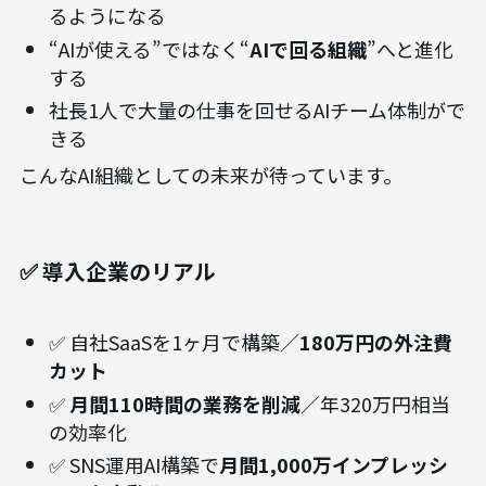
るようになる
“AIが使える”ではなく“
AIで回る組織
”へと進化
する
社長1人で大量の仕事を回せるAIチーム体制がで
きる
こんなAI組織としての未来が待っています。
✅ 導入企業のリアル
✅ 自社SaaSを1ヶ月で構築／
180万円の外注費
カット
✅
月間110時間の業務を削減
／年320万円相当
の効率化
✅ SNS運用AI構築で
月間1,000万インプレッシ