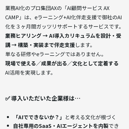
業務AI化のプロ集団AXの「AI顧問サービス AX
CAMP」は、eラーニング+AI化伴走支援で御社のAI
化を３ヶ月間ガッツリサポートするサービスです。
業務ヒアリング → AI導入カリキュラムを設計・受
講 → 構築・実装まで伴走支援
します。
単なる研修やeラーニングではありません。
現場で使える／成果が出る／文化として定着する
AI活用を実現します。
✅ 導入いただいた企業様は…
「AIでできないか？」
と考える文化が根づく
自社専用のSaaS・AIエージェントを内製
でき