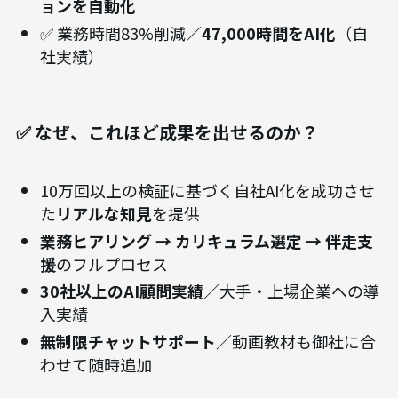
ョンを自動化
✅ 業務時間83%削減／
47,000時間をAI化
（自
社実績）
✅ なぜ、これほど成果を出せるのか？
10万回以上の検証に基づく自社AI化を成功させ
た
リアルな知見
を提供
業務ヒアリング → カリキュラム選定 → 伴走支
援
のフルプロセス
30社以上のAI顧問実績
／大手・上場企業への導
入実績
無制限チャットサポート
／動画教材も御社に合
わせて随時追加