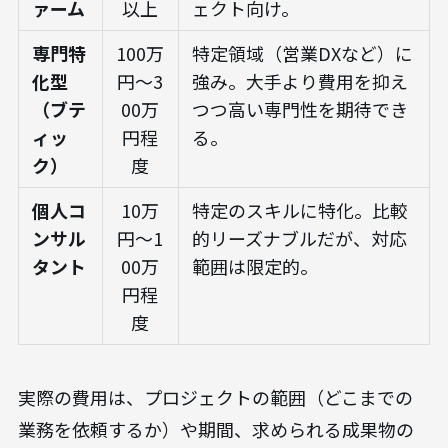
ァーム
以上
ェクト向け。
専門特
100万
特定領域（営業DXなど）に
化型
円～3
強み。大手より費用を抑え
（ブテ
00万
つつ高い専門性を期待でき
ィッ
円程
る。
ク）
度
個人コ
10万
特定のスキルに特化。比較
ンサル
円～1
的リーズナブルだが、対応
タント
00万
範囲は限定的。
円程
度
実際の費用は、プロジェクトの範囲（どこまでの
業務を依頼するか）や期間、求められる成果物の