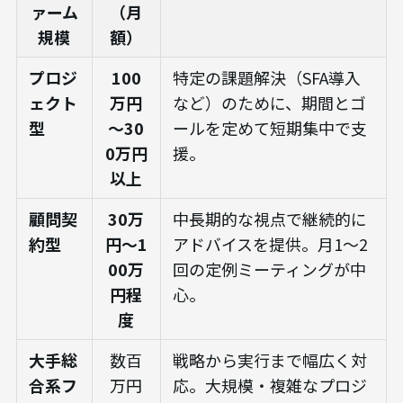
ァーム
（月
規模
額）
プロジ
100
特定の課題解決（SFA導入
ェクト
万円
など）のために、期間とゴ
型
～30
ールを定めて短期集中で支
0万円
援。
以上
顧問契
30万
中長期的な視点で継続的に
約型
円～1
アドバイスを提供。月1〜2
00万
回の定例ミーティングが中
円程
心。
度
大手総
数百
戦略から実行まで幅広く対
合系フ
万円
応。大規模・複雑なプロジ