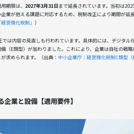
適用期限は、
2027年3月31日
まで延長されています。当初は202
小企業が抱える課題に対応するため、税制改正により期間が延
「経営強化税制」
）
改正では内容の見直しも行われています。具体的には、デジタル
設備（E類型）が加わりました。これにより、企業は自社の戦略
とが求められます。（出典：
中小企業庁：経営強化税制C類型（
る企業と設備【適用要件】