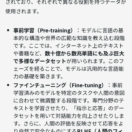
されており、それぞれで異なる役割を持つデータが
使用されます。
事前学習（Pre-training）
：モデルに言語の基
本的な構造や世界の広範な知識を教え込む段階
です。ここでは、インターネット上のテキスト
や書籍など、
数十億から数兆単語にも及ぶ巨大
で多様なデータセット
が用いられます。このフ
ェーズを経ることで、モデルは汎用的な言語能
力の基礎を築きます。
ファインチューニング（Fine-tuning）
：事前
学習済みのモデルを特定のタスクや人間の意図
に合わせて微調整する段階です。専門分野のテ
キストを学習させたり、「指示と応答」のデー
タセットを用いて対話能力を向上させたりしま
す。さらに、人間の評価を反映させて応答をよ
り自然で安全なものにする
RLHF（人間のフィ