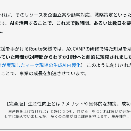
きれば、そのリソースを企画立案や顧客対応、戦略策定といっ
ます。
AIを活用することで、これまで数時間、あるいは数日を
ん。
を手がけるRoute66様では、AX CAMPの研修で得た知見を
ていた時間が24時間からわずか10秒へと劇的に短縮されまし
66社が実現したマーケ現場の生成AI内製化
） このように創出され
ることで、事業の成長を加速させています。
【完全版】生産性向上とは？メリットや具体的な施策、成功
「生産性を上げなければ」と感じつつも、何から手をつければ良いか分か
せずに悩んでいませんか。 多くの企業が同じ課題を抱える中、生産性向...