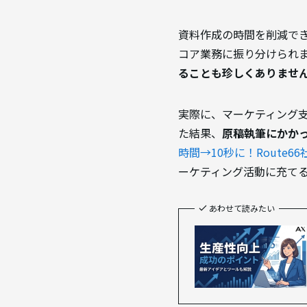
資料作成の時間を削減で
コア業務に振り分けられ
ることも珍しくありませ
実際に、マーケティング支援
た結果、
原稿執筆にかかっ
時間→10秒に！Route
ーケティング活動に充て
あわせて読みたい