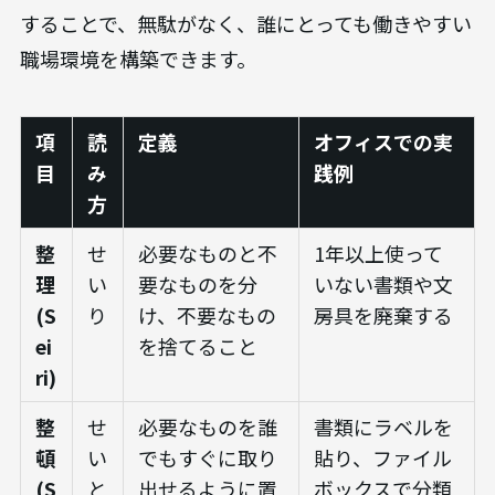
することで、無駄がなく、誰にとっても働きやすい
職場環境を構築できます。
項
読
定義
オフィスでの実
目
み
践例
方
整
せ
必要なものと不
1年以上使って
理
い
要なものを分
いない書類や文
(S
り
け、不要なもの
房具を廃棄する
ei
を捨てること
ri)
整
せ
必要なものを誰
書類にラベルを
頓
い
でもすぐに取り
貼り、ファイル
(S
と
出せるように置
ボックスで分類