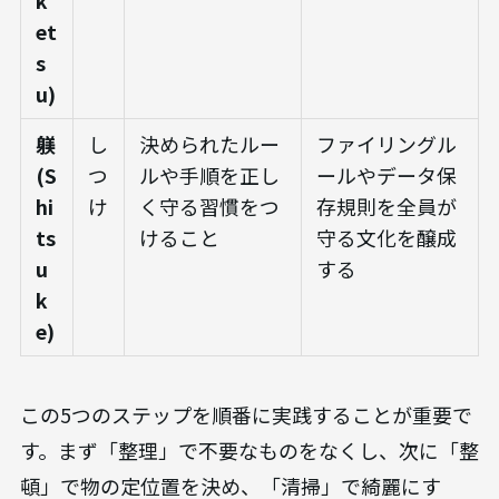
k
et
s
u)
躾
し
決められたルー
ファイリングル
(S
つ
ルや手順を正し
ールやデータ保
hi
け
く守る習慣をつ
存規則を全員が
ts
けること
守る文化を醸成
u
する
k
e)
この5つのステップを順番に実践することが重要で
す。まず「整理」で不要なものをなくし、次に「整
頓」で物の定位置を決め、「清掃」で綺麗にす