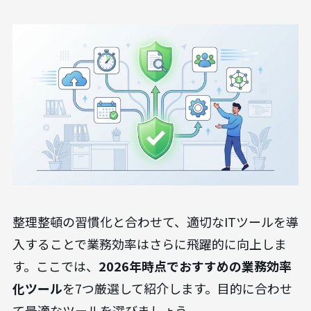
より良い方法はないかを確認する機会を設けます。
この見直しプロセスは、PDCA（Plan-Do-Check-
Action）サイクルそのものです。ルールを計画
（Plan）し、実行（Do）し、その結果を評価
（Check）し、改善（Action）する。このサイクル
を回し続けることで、整理整頓のレベルが継続的に
向上し、組織文化として深く根付いていくのです。
業務効率化をさらに加速させるおすすめツ
ール7選【2026年最新】