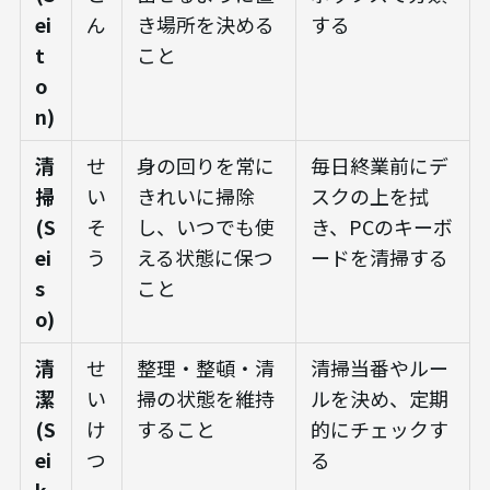
ei
ん
き場所を決める
する
t
こと
o
n)
清
せ
身の回りを常に
毎日終業前にデ
掃
い
きれいに掃除
スクの上を拭
(S
そ
し、いつでも使
き、PCのキーボ
ei
う
える状態に保つ
ードを清掃する
s
こと
o)
清
せ
整理・整頓・清
清掃当番やルー
潔
い
掃の状態を維持
ルを決め、定期
(S
け
すること
的にチェックす
ei
つ
る