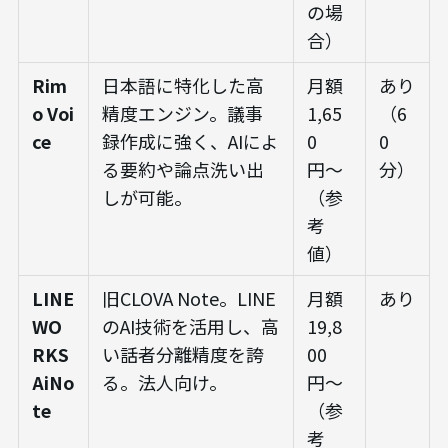
の場
合）
Rim
日本語に特化した高
月額
あり
o Voi
精度エンジン。議事
1,65
（6
ce
録作成に強く、AIによ
0
0
る要約や論点洗い出
円〜
分）
しが可能。
（参
考
値）
LINE
旧CLOVA Note。LINE
月額
あり
WO
のAI技術を活用し、高
19,8
RKS
い話者分離精度を誇
00
AiNo
る。法人向け。
円〜
te
（参
考