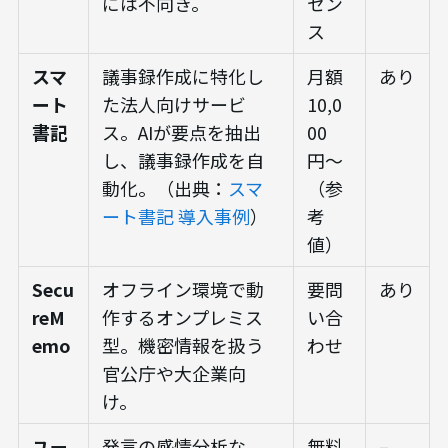
には不向き。
セン
ス
スマ
議事録作成に特化し
月額
あり
ート
た法人向けサービ
10,0
書記
ス。AIが要点を抽出
00
し、議事録作成を自
円〜
動化。（出典：
スマ
（参
ート書記 導入事例
）
考
値）
Secu
オフライン環境で動
要問
あり
reM
作するオンプレミス
い合
emo
型。機密情報を扱う
わせ
官公庁や大企業向
け。
ユー
発言の感情分析な
無料
–