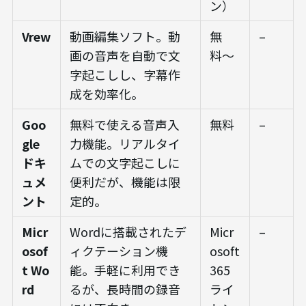
ン）
Vrew
動画編集ソフト。動
無
–
画の音声を自動で文
料〜
字起こしし、字幕作
成を効率化。
Goo
無料で使える音声入
無料
–
gle
力機能。リアルタイ
ドキ
ムでの文字起こしに
ュメ
便利だが、機能は限
ント
定的。
Micr
Wordに搭載されたデ
Micr
–
osof
ィクテーション機
osoft
t Wo
能。手軽に利用でき
365
rd
るが、長時間の録音
ライ