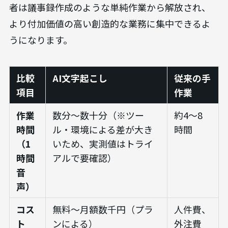
者は議事録作成のような単純作業から解放され、
より付加価値の高い創造的な業務に集中できるよ
うになります。
比較
AI文字起こし
従来の手
項目
作業
作業
数分〜数十分（※ツー
約4〜8
時間
ル・環境による差が大き
時間
（1
いため、実測値はトライ
時間
アルで要確認）
音
声）
コス
無料〜月額数千円（プラ
人件費、
ト
ンによる）
外注費