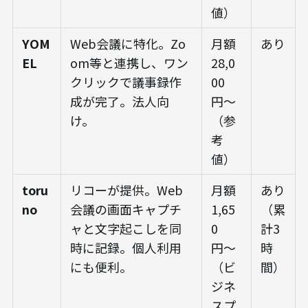
値）
YOM
Web会議に特化。Zo
月額
あり
EL
om等と連携し、ワン
28,0
クリックで議事録作
00
成が完了。法人向
円〜
け。
（参
考
値）
toru
リコーが提供。Web
月額
あり
no
会議の画面キャプチ
1,65
（累
ャと文字起こしを同
0
計3
時に記録。個人利用
円〜
時
にも便利。
（ビ
間）
ジネ
スプ