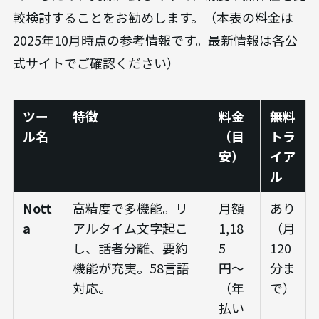
較検討することをお勧めします。（本表の料金は
2025年10月時点の参考情報です。最新情報は各公
式サイトでご確認ください）
ツー
特徴
料金
無料
ル名
（目
トラ
安）
イア
ル
Nott
高精度で多機能。リ
月額
あり
a
アルタイム文字起こ
1,18
（月
し、話者分離、要約
5
120
機能が充実。58言語
円〜
分ま
対応。
（年
で）
払い