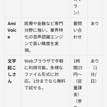
ラ
ン）
Ami
医療や金融など専門
要問
あり
Voic
分野に強い。業界特
い合
e
化の音声認識エンジ
わせ
ンで高い精度を実
現。
文字
Webブラウザで手軽
1時
あり
起こ
に利用可能。多様な
間25
（1
しさ
ファイル形式に対
円〜
分/
ん
応。1分までなら無料
（従
日）
で試せる。
量課
金）
（参