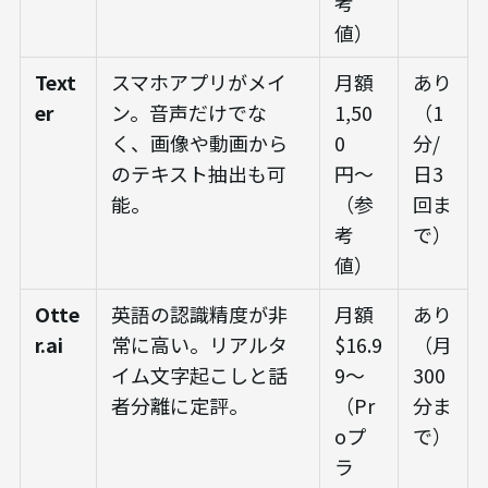
考
値）
Text
スマホアプリがメイ
月額
あり
er
ン。音声だけでな
1,50
（1
く、画像や動画から
0
分/
のテキスト抽出も可
円〜
日3
能。
（参
回ま
考
で）
値）
Otte
英語の認識精度が非
月額
あり
r.ai
常に高い。リアルタ
$16.9
（月
イム文字起こしと話
9〜
300
者分離に定評。
（Pr
分ま
oプ
で）
ラ