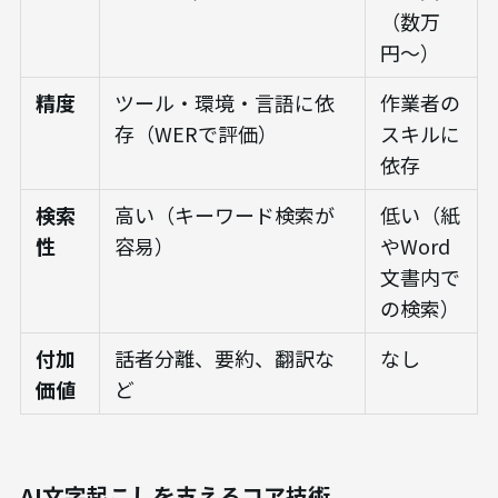
（数万
円〜）
精度
ツール・環境・言語に依
作業者の
存（WERで評価）
スキルに
依存
検索
高い（キーワード検索が
低い（紙
性
容易）
やWord
文書内で
の検索）
付加
話者分離、要約、翻訳な
なし
価値
ど
AI文字起こしを支えるコア技術