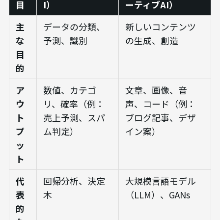
目
I）
ーティブAI）
主
データの分類、
新しいコンテンツ
な
予測、識別
の生成、創造
目
的
ア
数値、カテゴ
文章、画像、音
ウ
リ、確率（例：
声、コード（例：
ト
売上予測、スパ
ブログ記事、デザ
プ
ム判定）
イン案）
ッ
ト
代
回帰分析、決定
大規模言語モデル
表
木
（LLM）、GANs
的