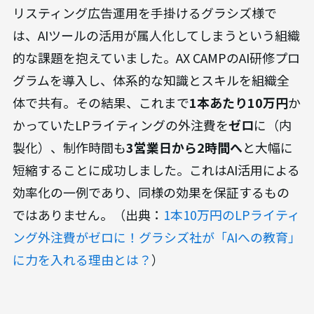
リスティング広告運用を手掛けるグラシズ様で
は、AIツールの活用が属人化してしまうという組織
的な課題を抱えていました。AX CAMPのAI研修プロ
グラムを導入し、体系的な知識とスキルを組織全
体で共有。その結果、これまで
1本あたり10万円
か
かっていたLPライティングの外注費を
ゼロ
に（内
製化）、制作時間も
3営業日から2時間へ
と大幅に
短縮することに成功しました。これはAI活用による
効率化の一例であり、同様の効果を保証するもの
ではありません。（出典：
1本10万円のLPライティ
ング外注費がゼロに！グラシズ社が「AIへの教育」
に力を入れる理由とは？
）