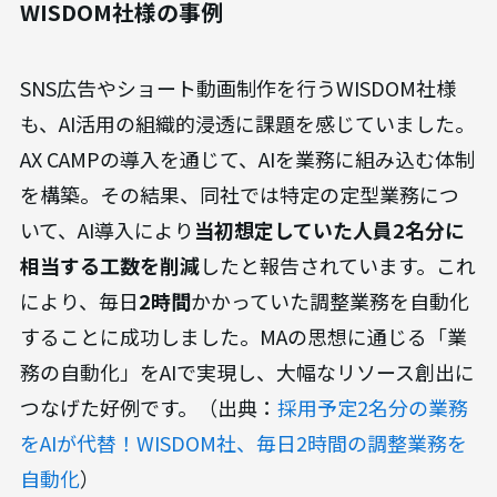
WISDOM社様の事例
SNS広告やショート動画制作を行うWISDOM社様
も、AI活用の組織的浸透に課題を感じていました。
AX CAMPの導入を通じて、AIを業務に組み込む体制
を構築。その結果、同社では特定の定型業務につ
いて、AI導入により
当初想定していた人員2名分に
相当する工数を削減
したと報告されています。これ
により、毎日
2時間
かかっていた調整業務を自動化
することに成功しました。MAの思想に通じる「業
務の自動化」をAIで実現し、大幅なリソース創出に
つなげた好例です。（出典：
採用予定2名分の業務
をAIが代替！WISDOM社、毎日2時間の調整業務を
自動化
）