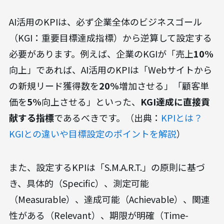
AI活用のKPIは、必ず企業全体のビジネスゴール
（KGI：重要目標達成指標）から逆算して設定する
必要があります。例えば、企業のKGIが「売上
10%
向上」であれば、AI活用のKPIは「Webサイトから
の新規リード獲得数を
20%
増加させる」「顧客単
価を
5%
向上させる」といった、
KGI達成に直接貢
献する指標
であるべきです。（出典：
KPIとは？
KGIとの違いや目標設定のポイントを解説
）
また、設定するKPIは「S.M.A.R.T.」の原則に基づ
き、具体的（Specific）、測定可能
（Measurable）、達成可能（Achievable）、関連
性がある（Relevant）、期限が明確（Time-